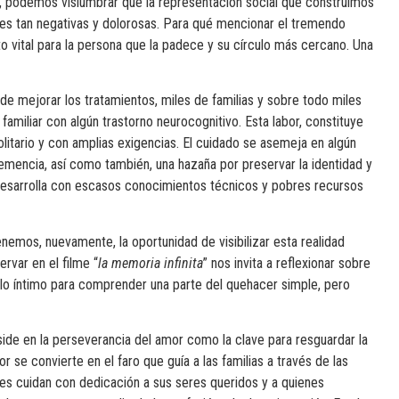
a, podemos vislumbrar que la representación social que construimos
s tan negativas y dolorosas. Para qué mencionar el tremendo
o vital para la persona que la padece y su círculo más cercano. Una
de mejorar los tratamientos, miles de familias y sobre todo miles
familiar con algún trastorno neurocognitivo. Esta labor, constituye
olitario y con amplias exigencias. El cuidado se asemeja en algún
demencia, así como también, una hazaña por preservar la identidad y
 desarrolla con escasos conocimientos técnicos y pobres recursos
os, nuevamente, la oportunidad de visibilizar esta realidad
rvar en el filme “
la memoria infinita
” nos invita a reflexionar sobre
a lo íntimo para comprender una parte del quehacer simple, pero
eside en la perseverancia del amor como la clave para resguardar la
r se convierte en el faro que guía a las familias a través de las
es cuidan con dedicación a sus seres queridos y a quienes