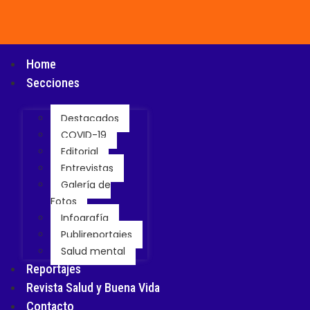
Home
Secciones
Destacados
COVID-19
Editorial
Entrevistas
Galería de
Fotos
Infografía
Publireportajes
Salud mental
Reportajes
Revista Salud y Buena Vida
Contacto