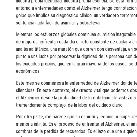
nuestra propia identidad, nuestra propia esencia. De esta form
entorno a enfermedades como el Alzheimer tenga connotacione
golpe que implica su diagnóstico clínico, un verdadero terremot
sentencia nada fácil de asimilar y sobrellevar.
Mientras los esfuerzos globales continúan su misión inagotable 
de mujeres, enfrentan cada día el reto constante de cuidar a un 
una tarea titánica, una maratón que corren con desventaja, en s
punto a una lucha por preservar la dignidad de la persona con 
los cuidados propios, que, en la gran mayoría de los casos, se
económicos.
Este mes se conmemora la enfermedad de Alzheimer donde tenem
silenciosa. En este contexto, el extracto vital que podemos obse
el Alzheimer desde la profundidad de lo cotidiano. Un vistazo 
tremendamente complejo, de la labor del cuidado diario.
Por otra parte, me parece que su espíritu y lección principal r
memoria infinita. En el proceso de enfrentar el Alzheimer, el amo
sombras de la pérdida de recuerdos. Es el lazo que une a quien