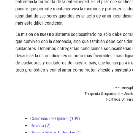
enfrentan la tormenta de la enfermedad. Es el pilar que sostien
puente que permite mantener viva la memoria y proteger la ident
identidad de sus seres queridos es un acto de amor incondicion
más esta difícil condición.
La misión de nuestro sistema sociosanitario no sólo debe consi
que conviven con la demencia, sino que también debe considerar
cuidadores. Debemos entregar las condiciones sociosanitarias qu
desarrollarla en condiciones un poco más favorables: más digna
de cuidadoras y cuidadores de nuestro país, que luchan para man
todo pronóstico y con el amor como motor, vínculo y sustento de
Por: Cristop
Terapeuta Ocupacional – Acadé
Pontificia Univer
Columnas de Opinión
(109)
Revista
(2)
Revista Motor & Ruedas
(1)