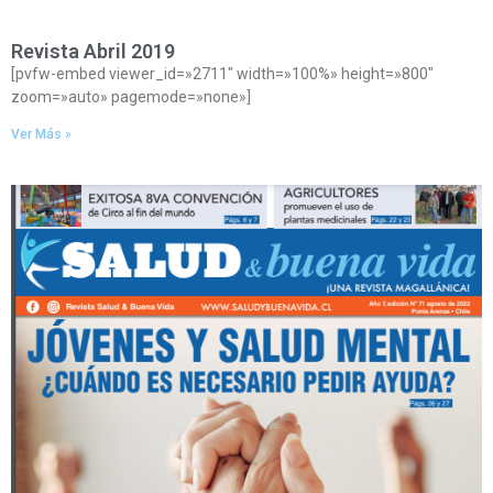
Revista Abril 2019
[pvfw-embed viewer_id=»2711″ width=»100%» height=»800″
zoom=»auto» pagemode=»none»]
Ver Más »