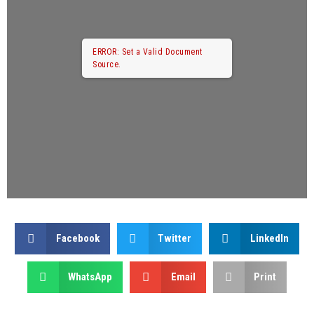
ERROR: Set a Valid Document
Source.
Facebook
Twitter
LinkedIn
WhatsApp
Email
Print