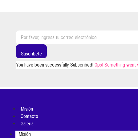
Suscribete
You have been successfully Subscribed!
Ops! Something went w
Misión
Contacto
Galería
Misión