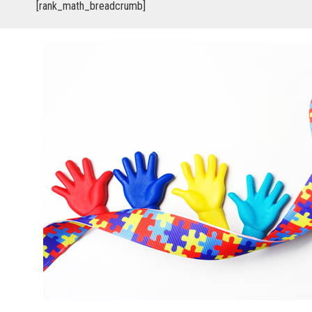
[rank_math_breadcrumb]