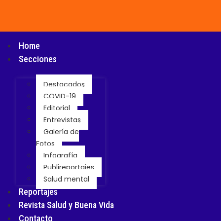
Home
Secciones
Destacados
COVID-19
Editorial
Entrevistas
Galería de
Fotos
Infografía
Publireportajes
Salud mental
Reportajes
Revista Salud y Buena Vida
Contacto