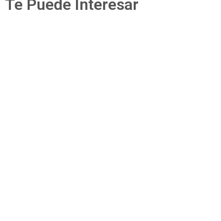
Te Puede Interesar
Secciones
Pérdidas dentales
Ver Más