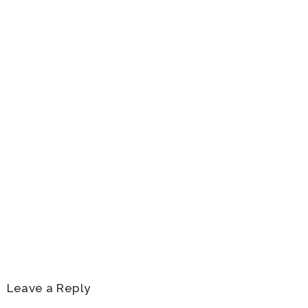
Columnas de Opinión
,
Destacados
,
Secciones
Neumonía: El diagnóstico que lidera las
hospitalizaciones de adultos mayores cada
invierno
Ver Más
Leave a Reply