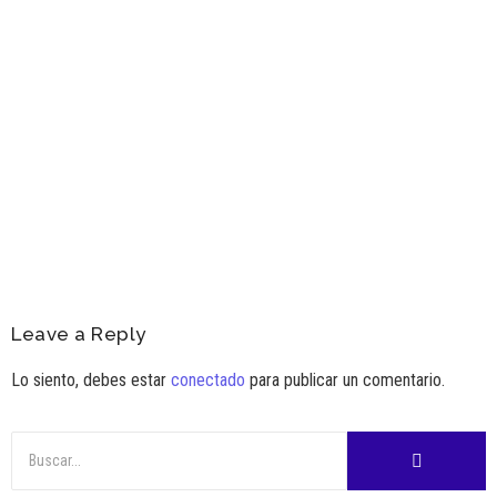
Columnas de Opinión
,
Destacados
,
Secciones
Neumonía: El diagnóstico que lidera las
hospitalizaciones de adultos mayores cada
invierno
Ver Más
Leave a Reply
Lo siento, debes estar
conectado
para publicar un comentario.