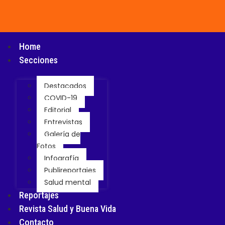
Home
Secciones
Destacados
COVID-19
Editorial
Entrevistas
Galería de
Fotos
Infografía
Publireportajes
Salud mental
Reportajes
Revista Salud y Buena Vida
Contacto