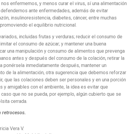
 nos enfermemos, y menos curar el virus, sí una alimentación
ía defendernos ante enfermedades, además de evitar
zón, insulinoresistencia, diabetes, cáncer, entre muchas
romoviendo el equilibrio nutricional.
iados, incluidas frutas y verduras; reducir el consumo de
 limitar el consumo de azúcar; y mantener una buena
culcar una manipulación y consumo de alimentos que prevenga
anos antes y después del consumo de la colación, retirar la
er a ponérsela inmediatamente después, mantener un
to de la alimentación, otra sugerencia que debemos reforzar
ecir, que las colaciones deben ser personales y en una porción
s y amigables con el ambiente, la idea es evitar que
l caso que no se pueda, por ejemplo, algún cubierto que se
lsita cerrada.
n retrocesos.
ricia Vera V.