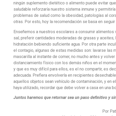
ningún suplemento dietético o alimento puede evitar que
saludable reforzaría nuestro sistema inmune y permitir
problemas de salud como la obesidad, patologías al cora
otras. Por esto, hoy la recomendación se basa en seguir p
Enseñemos a nuestros escolares a consumir alimentos var
sal; preferir cantidades moderadas de grasas y aceites;
hidratación bebiendo suficiente agua. Por otra parte in
el contagio, algunas de estas medidas son: lavarse las m
mascarilla al instante de comer, no mucho antes y volv
distanciamiento físico con los demás niños en el momen
y que es muy difícil para ellos, es el no compartir, es d
adecuada. Prefiera envolverla en recipientes desechable
aquellos objetos sean vehículo de contaminación, y en e
haya utilizado, recordar que debe volver a casa en una bo
Juntos haremos que retornar sea un
paso definitivo y si
Por Pat