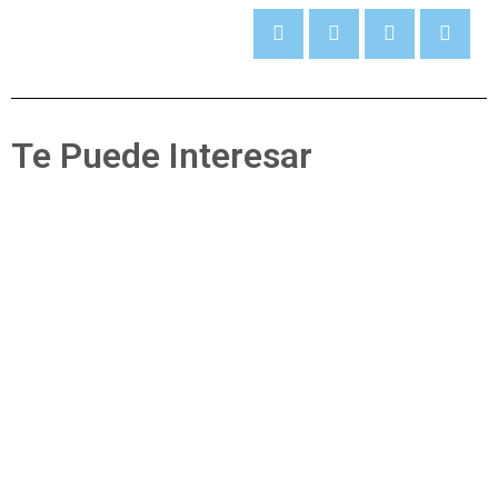
Te Puede Interesar
Secciones
Pérdidas dentales
Ver Más