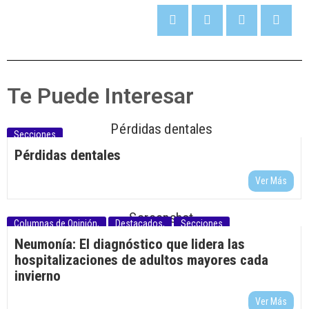
Te Puede Interesar
Secciones
Pérdidas dentales
Ver Más
Columnas de Opinión
,
Destacados
,
Secciones
Neumonía: El diagnóstico que lidera las
hospitalizaciones de adultos mayores cada
invierno
Ver Más