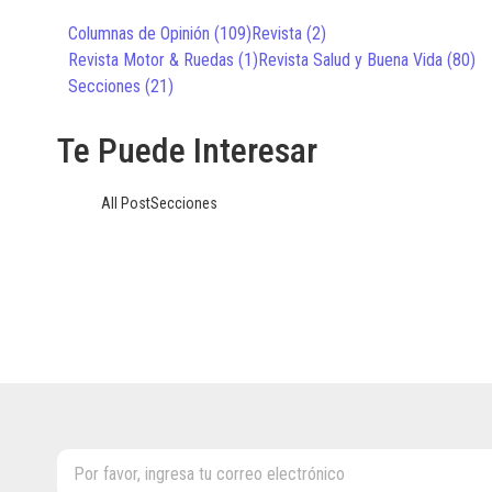
Columnas de Opinión
(109)
Revista
(2)
Revista Motor & Ruedas
(1)
Revista Salud y Buena Vida
(80)
Secciones
(21)
Te Puede Interesar
All Post
Secciones
Secciones
Pérdidas dentales
Ver Más
Columnas de Opinión
,
Destacados
,
Secciones
Neumonía: El diagnóstico que lidera las hospi
Ver 