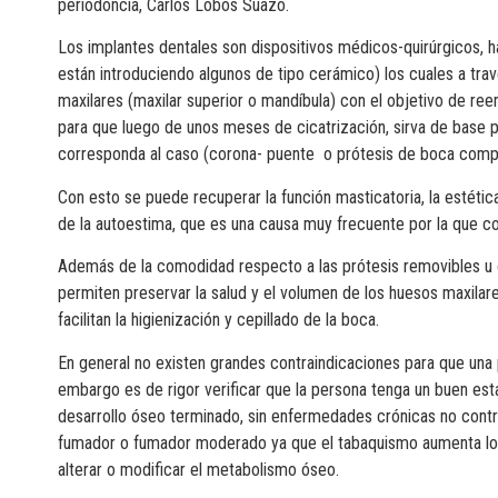
periodoncia, Carlos Lobos Suazo.
Los implantes dentales son dispositivos médicos-quirúrgicos, 
están introduciendo algunos de tipo cerámico) los cuales a trav
maxilares (maxilar superior o mandíbula) con el objetivo de ree
para que luego de unos meses de cicatrización, sirva de base p
corresponda al caso (corona- puente o prótesis de boca compl
Con esto se puede recuperar la función masticatoria, la estéti
de la autoestima, que es una causa muy frecuente por la que co
Además de la comodidad respecto a las prótesis removibles u o
permiten preservar la salud y el volumen de los huesos maxilar
facilitan la higienización y cepillado de la boca.
En general no existen grandes contraindicaciones para que una 
embargo es de rigor verificar que la persona tenga un buen est
desarrollo óseo terminado, sin enfermedades crónicas no contr
fumador o fumador moderado ya que el tabaquismo aumenta los
alterar o modificar el metabolismo óseo.