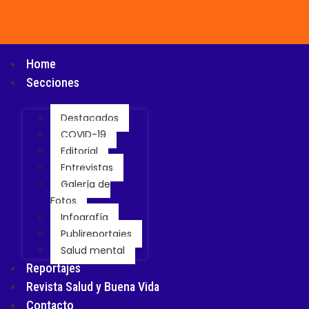
Home
Secciones
Destacados
COVID-19
Editorial
Entrevistas
Galería de
Fotos
Infografía
Publireportajes
Salud mental
Reportajes
Revista Salud y Buena Vida
Contacto