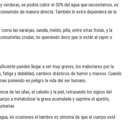
 y verduras, se podría cubrir el 50% del agua que necesitamos, es
r consumido de manera directa. También lo extra dependerá de la
omo las naranjas, sandía, melón, piña, entre otras frutas, y la
consumirlas crudas, no queriendo decir que si están al vapor o
ficiente pueden llegar a ser muy graves, los malestares por la
, fatiga y debilidad, cambios drásticos de humor y mareos. Cuando
mas poniendo en peligro la vida del ser humano.
ia de las uñas, el cabello y la piel, retrasando los signos del
uerpo a metabolizar la grasa acumulada y suprime el apetito,
rinarias.
agua, en ocasiones el hambre es síntoma de que el cuerpo está