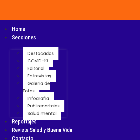
Home
Secciones
Destacados
COVID-19
Editorial
Entrevistas
Galería de
Fotos
Infografía
Publireportajes
Salud mental
Reportajes
Revista Salud y Buena Vida
Contacto